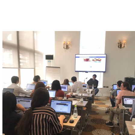
อบรม 101_๑๙๐๘๓๐_0007