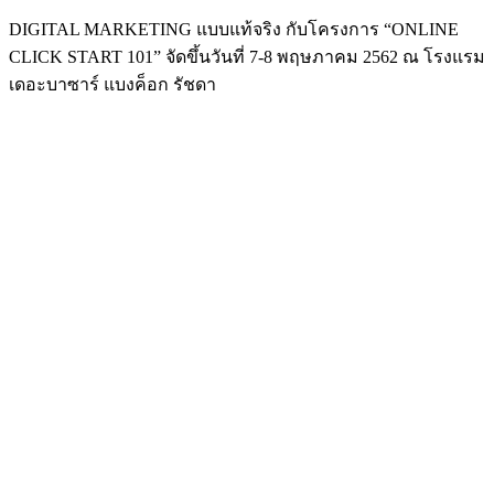
DIGITAL MARKETING แบบแท้จริง กับโครงการ “ONLINE
CLICK START 101” จัดขึ้นวันที่ 7-8 พฤษภาคม 2562 ณ โรงแรม
เดอะบาซาร์ แบงค็อก รัชดา
อบรม 101_๑๙๐๘๓๐_0002
อบรม 101_๑๙๐๘๓๐_0003
อบรม 101_๑๙๐๘๓๐_0004
อบรม 101_๑๙๐๘๓๐_0005
อบรม 101_๑๙๐๘๓๐_0006